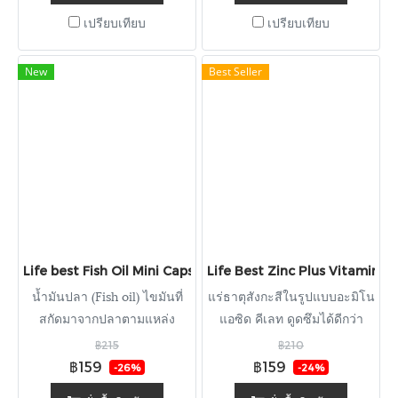
ตินให้แข็งแรง ช่วยให้ผิว เล็บ
เปรียบเทียบ
เปรียบเทียบ
และเส้นผมสุขภาพดีและแข็ง
แรง
New
Best Seller
Life best Fish Oil Mini Caps 500 mg. (EPA 180 DHA 120) ไลฟ์เ
Life Best Zinc Plus Vitamin A,D3
น้ำมันปลา (Fish oil) ไขมันที่
แร่ธาตุสังกะสีในรูปแบบอะมิโน
สกัดมาจากปลาตามแหล่ง
แอซิด คีเลท ดูดซึมได้ดีกว่า
ธรรมชาติ
สังกะสีในรูปแบบทั่วไปถึง 5 เท่า
฿215
฿210
฿159
฿159
-26%
-24%