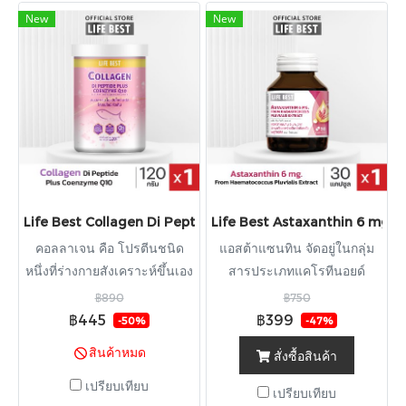
New
New
Life Best Collagen Di Peptide Plus Q10 ไลฟ์เบสต์ คอลลาเจน ได เ
Life Best Astaxanthin 6 mg. ไล
คอลลาเจน คือ โปรตีนชนิด
แอสต้าแซนทิน จัดอยู่ในกลุ่ม
หนึ่งที่ร่างกายสังเคราะห์ขึ้นเอง
สารประเภทแคโรทีนอยด์
ตามธรรมชาติ ซึ่งเป็นส่วน
(Carotenoid) ที่ร่างกายสร้าง
฿890
฿750
ประกอบสำคัญของโครงสร้าง
เองไม่ได้ ต้องได้จากอาหารตาม
฿445
฿399
-50%
-47%
ผิว มีคุณสมบัติช่วยเสริมสร้าง
ธรรมชาติเท่านั้น โดยจะพบ
สินค้าหมด
สั่งซื้อสินค้า
ความแข็งแรง ลดเลือนริ้วรอย
Astaxanthin ในอาหารและพืช
ปัญหาผิวแห้งกร้าน เพิ่มความ
ที่มีสีแดง เช่น ปลาแซลมอน ไข่
เปรียบเทียบ
เปรียบเทียบ
ยืดหยุ่นและความชุ่มชื้นให้กับ
ของสัตว์ทะเล กุ้ง ล็อบสเตอร์