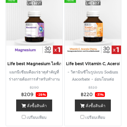
New
New
Life best Magnesium ไลฟ์เบสต์ แมกนีเซียม (30 แคปซูล)
Life best Vitamin C, Acerola C
แมกนีเซียมคือแร่ธาตุสำคัญที่
- วิตามินซีในรูปแบบ Sodium
ร่างกายต้องการสำหรับทำงาน
Ascorbate - อ่อนโยนต่อ
หลายระบบ เช่น ระบบประสาท
กระเพาะอาหาร - ดูดซึมได้ดี
฿290
฿320
กล้ามเนื้อ กระดูก และหัวใจ
และคงประสิทธิภาพได้นานกว่า
฿209
฿220
-28%
-31%
- ปกป้องผิวจากแสงแดด
สั่งซื้อสินค้า
สั่งซื้อสินค้า
มลภาวะ - มีช่วยช่วยให้ระบบ
ภูมิคุ้มกันทำงานเป็นปกติ
เปรียบเทียบ
เปรียบเทียบ