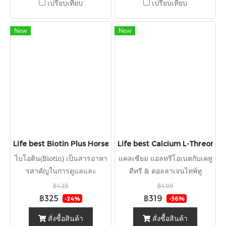
เปรียบเทียบ
เปรียบเทียบ
New
New
Life best Biotin Plus Horsetail Extract and Brewer Yeast ไบโ
Life best Calcium L-Threonate 
ไบโอติน(Biotin) เป็นสารอาหา
แคลเซียม แอลทรีโอเนตกับเคทู
รสาคัญในการดูแลและ
ดีทรี & คอลลาเจนไทพ์ทู
บำรุงสุขภาพผิว เล็บ และ
฿425
฿499
เส้นผมให้สุขภาพดีและแข็งแรง
฿325
฿319
-24%
-36%
ไบโอตินเป็นส่วนสาคัญในการ
สั่งซื้อสินค้า
สั่งซื้อสินค้า
เสริมสร้างโครงสร้างของเครา