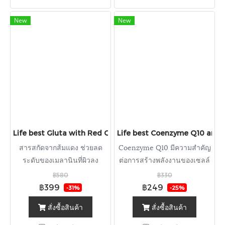
ผิว
และจะพบแอสตาแซนทีนมาก
New
New
ในสาหร่ายสีแดง Astaxanthin
มีคุณสมบัติในการต่อต้านอนุมูล
อิสระที่มีประสิทธิภาพสูง มีจุด
เด่นในด้านการดูแลผิวเรียกได้
ว่าเป็นราชินีแห่งสารต้านอนูมูล
อิสระ แอสต้าแซนทีนช่วย
ปกป้องผิวหนังของเราจากรังสี
UV ทำให้ลดการเกิดฝ้า กระ จุด
ด่างดำ ช่วยชะละความเสื่อม
Life best Gluta with Red Orange Extract ไลฟ์เบสต์ กลูต้า กับ
Life best Coenzyme Q10 and Vit
ต่างๆของเซลล์ ช่วยฟื้นฟูสภาพ
สารสกัดจากส้มแดง ช่วยลด
Coenzyme Q10 มีความสำคัญ
ผิว ลดการเกิดริ้วรอยต่างๆของ
ระดับของเมลานินที่ผิวลง
ต่อการสร้างพลังงานของเซลล์
ผิว ทำให้ผิวพรรณคงความนุ่ม
ในร่างกาย
ชุ่มชื้นมีสุขภาพดี และมี
฿580
฿330
฿399
฿249
ภูมิคุ้มกันต่อแสงแดดมากขึ้น
-31%
-25%
สั่งซื้อสินค้า
สั่งซื้อสินค้า