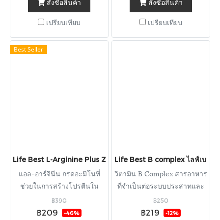
สั่งซื้อสินค้า
สั่งซื้อสินค้า
เปรียบเทียบ
เปรียบเทียบ
Best Seller
Life Best L-Arginine Plus Zinc ไลฟ์ เบสต์ แอล-อาร์จินีน พลัส ซิงค
Life Best B complex ไลฟ์เบสต์ ว
แอล-อาร์จินีน กรดอะมิโนที่
วิตามิน B Complex สารอาหาร
ช่วยในการสร้างโปรตีนใน
ที่จำเป็นต่อระบบประสาทและ
ร่างกาย
สมอง
฿390
฿250
฿209
฿219
-46%
-12%