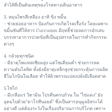
ลำไส้ที่เป็นต้นเหตุของโรคทางเดินอาหาร
3. สมุนไพรสีเหลือง อาทิ ขิง ขมิ้น
- ช่วยย่อยอาหาร ป้องกันการเกิดโรคเรื้อรัง โดยเฉพาะ
ขมิ้นชันที่ให้สาร Curcumin มีฤทธิ์ช่วยลดการอักเสบ
บรรเทาอาการปวดข้อที่เป็นอุปสรรคในการทำกิจกรรม
ต่างๆ
4. กล้วยทุกชนิด
- มีธาตุโพแทสเซียมสูง แต่โซเดียมต่ำ ช่วยการลด
ความดันโลหิต ทั้งยังมีธาตุเหล็กสูงช่วยกระตุ้นการผลิต
ฮีโมโกบินในเลือด ทำให้ผิวพรรณเปล่งปลั่งมีเลือดฝาด
5.ไข่ไก่
- มีเกลือแร่ วิตามิน โปรตีนครบถ้วน ใน ”ไข่แดง” ยัง
อุดมไปด้วย“คาโรทีนอยด์” ซึ่งเป็นสารอนุมูลอิสระได้
อย่างดี แต่ต้องระวังในเรื่องปริมาณการบริโภค เพราะ